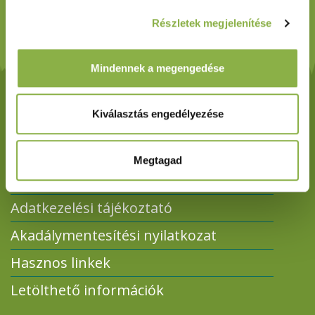
Ne habozz! 06 80 263 244
Részletek megjelenítése
Mindennek a megengedése
Kiválasztás engedélyezése
Megtagad
Impresszum
Adatkezelési tájékoztató
Akadálymentesítési nyilatkozat
Hasznos linkek
Letölthető információk