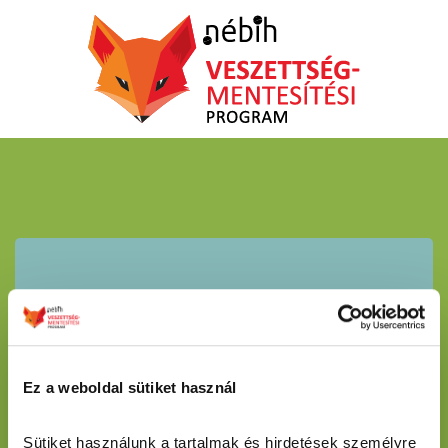
Hasznos linkek
A WHO veszettséggel foglalkozó honlapja
Ez a weboldal sütiket használ
Az Állategészségügyi Világszervezet (
WOAH
) rövid
összefoglalója a betegségről
Sütiket használunk a tartalmak és hirdetések személyre 