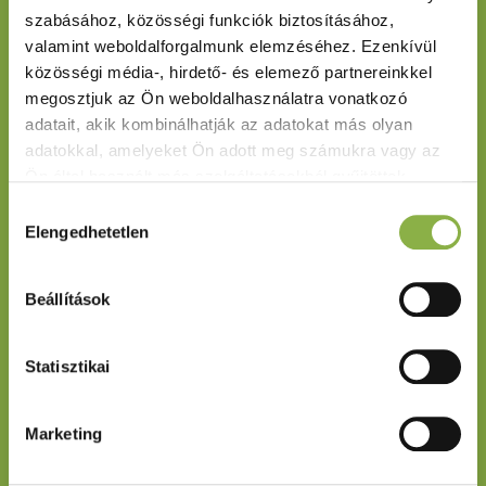
Kedvtelésből tartott állatok utaztatásával
szabásához, közösségi funkciók biztosításához, 
kapcsolatos információk:
valamint weboldalforgalmunk elemzéséhez. Ezenkívül 
http://portal.nebih.gov.hu/-/kedvtelesbol-tartott-
közösségi média-, hirdető- és elemező partnereinkkel 
allatok-utaztatasara-vonatkozo-tajekoztato
megosztjuk az Ön weboldalhasználatra vonatkozó 
https://maok.hu/ugyintezes/eu-kisallat-utlevelek
adatait, akik kombinálhatják az adatokat más olyan 
adatokkal, amelyeket Ön adott meg számukra vagy az 
Ön által használt más szolgáltatásokból gyűjtöttek.
Hozzájárulás
Adatkezelési tájékoztató
Elengedhetetlen
kiválasztása
Beállítások
Vissza a főoldalra
Statisztikai
Marketing